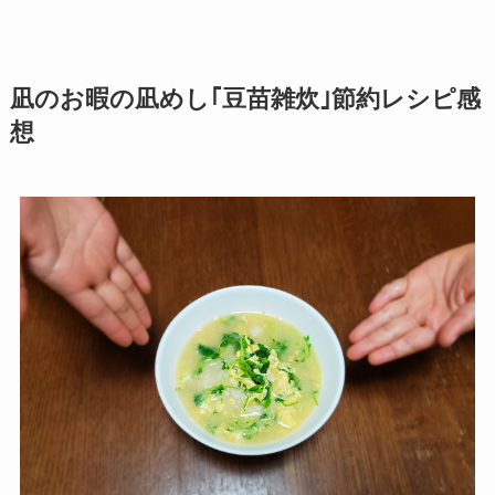
凪のお暇の凪めし｢豆苗雑炊｣節約レシピ感
想