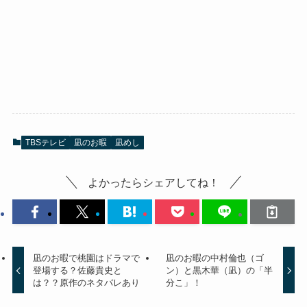
TBSテレビ
凪のお暇
凪めし
よかったらシェアしてね！
凪のお暇で桃園はドラマで
凪のお暇の中村倫也（ゴ
登場する？佐藤貴史と
ン）と黒木華（凪）の「半
は？？原作のネタバレあり
分こ」！