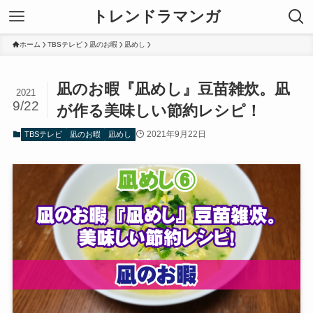
トレンドラマンガ
ホーム
TBSテレビ
凪のお暇
凪めし
凪のお暇『凪めし』豆苗雑炊。凪
2021
9/22
が作る美味しい節約レシピ！
2021年9月22日
TBSテレビ
凪のお暇
凪めし