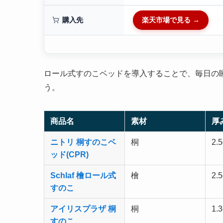
購入先
楽天市場で見る →
ロール式すのこベッドを導入することで、毎日の
う。
商品名
素材
厚
ニトリ 桐すのこベ
桐
2.
ッド(CPR)
Schlaf 檜ロール式
檜
2.
すのこ
アイリスプラザ 桐
桐
1.
すのこ