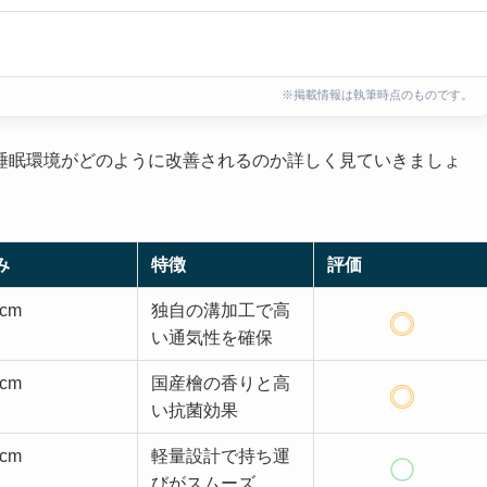
※掲載情報は執筆時点のものです。
睡眠環境がどのように改善されるのか詳しく見ていきましょ
み
特徴
評価
5cm
独自の溝加工で高
い通気性を確保
5cm
国産檜の香りと高
い抗菌効果
3cm
軽量設計で持ち運
びがスムーズ