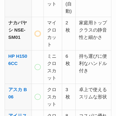
ット
(自
動)
ナカバヤ
マイ
2
家庭用トップ
シ NSE-
クロ
枚
クラスの静音
SM01
カッ
性と細かさ
ト
HP H150
ミニ
6
持ち運びに便
6CC
クロ
枚
利なハンドル
スカ
付き
ット
アスカ B
クロ
3
卓上で使える
06
スカ
枚
スリムな形状
ット
アイリス
クロ
8
コスパに優れ