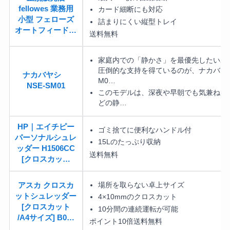
fellowes 業務用
カード細断にも対応
小型 フェローズ
詰まりにくい縦型トレイ
オートフィード…
送料無料
家庭内での「静かさ」を最優先したいユ
圧倒的な支持を得ているのが、ナカバヤシ
ナカバヤシ
M0…
NSE-SM01
このモデルは、深夜や早朝でも気兼ねな
どの静…
HP｜エイチピー
ゴミ捨てに便利なハンドル付
パーソナルシュレ
15Lのたっぷり収納
ッダー H1506CC
送料無料
[クロスカッ…
場所を取らない卓上サイズ
アスカ クロスカ
ットシュレッダー
4×10mmのクロスカット
[クロスカット
10分間の連続運転が可能
/A4サイズ] B0…
ポイント10倍
送料無料