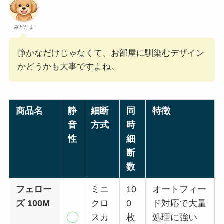
みどたま
静かなだけじゃなくて、お部屋に馴染むデザイン
かどうかも大事ですよね。
商品名
静
細断
同
特徴
音
方式
時
性
細
断
数
フェロー
ミニ
10
オートフィー
ズ 100M
クロ
0
ド対応で大量
スカ
枚
処理に強い