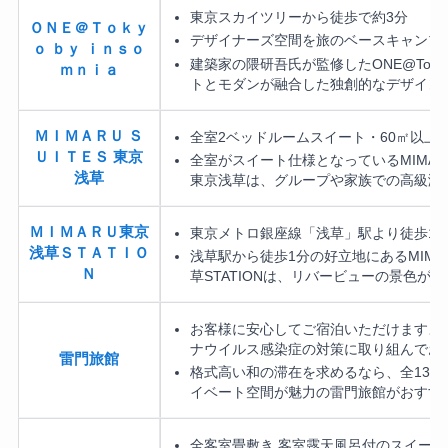
東京スカイツリーから徒歩で約3分
ＯＮＥ＠Ｔｏｋｙ
デザイナーズ空間を旅のベースキャンプ
ｏ ｂｙ ｉｎｓｏ
建築家の隈研吾氏が監修したONE@Toky
ｍｎｉａ
トとモダンが融合した独創的なデザイン
ＭＩＭＡＲＵ Ｓ
全室2ベッドルームスイート・60㎡以上
ＵＩＴＥＳ 東京
全室がスイート仕様となっているMIMARU 
浅草
東京浅草は、グループや家族での高級滞
ＭＩＭＡＲＵ東京
東京メトロ銀座線「浅草」駅より徒歩1
浅草ＳＴＡＴＩＯ
浅草駅から徒歩1分の好立地にあるMIMA
Ｎ
草STATIONは、リバービューの景色が
お客様に安心してご宿泊いただけますよう
ナウイルス感染症の対策に取り組んでお
雷門旅館
格式高い和の滞在を求めるなら、全13室
イベート空間が魅力の雷門旅館がおすす
全客室畳敷き 客室露天風呂付のスイート