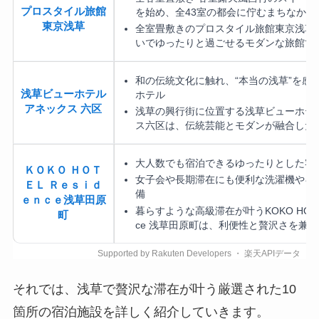
プロスタイル旅館
を始め、全43室の都会に佇むまちなか旅
東京浅草
全室畳敷きのプロスタイル旅館東京浅草
いでゆったりと過ごせるモダンな旅館で
和の伝統文化に触れ、“本当の浅草”を感
浅草ビューホテル
ホテル
アネックス 六区
浅草の興行街に位置する浅草ビューホテ
ス六区は、伝統芸能とモダンが融合した
大人数でも宿泊できるゆったりとした客
ＫＯＫＯ ＨＯＴ
女子会や長期滞在にも便利な洗濯機やキ
ＥＬ Ｒｅｓｉｄ
備
ｅｎｃｅ浅草田原
暮らすような高級滞在が叶うKOKO HOTEL 
町
ce 浅草田原町は、利便性と贅沢さを兼…
それでは、浅草で贅沢な滞在が叶う厳選された10
箇所の宿泊施設を詳しく紹介していきます。