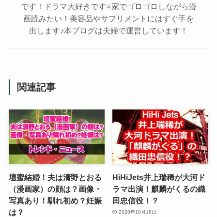
です！ドラマ大好きです⭐家でゴロゴロしながら漫
画読みたい！美容品やサプリメントにはすぐ手を
出します♪本ブログは夫婦で運営しています！
関連記事
壇蜜結婚！夫は清野とおる
HiHiJets井上瑞稀が大河ド
（漫画家）の顔は？画像・
ラマ出演！麒麟がくるの織
写真あり！馴れ初め？妊娠
田忠信役！？
は？
2020年10月18日