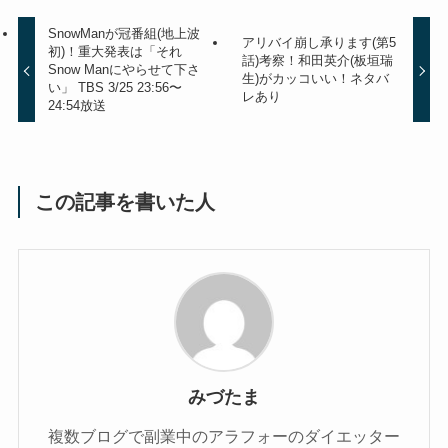
SnowManが冠番組(地上波
アリバイ崩し承ります(第5
初)！重大発表は「それ
話)考察！和田英介(板垣瑞
Snow Manにやらせて下さ
生)がカッコいい！ネタバ
い」 TBS 3/25 23:56〜
レあり
24:54放送
この記事を書いた人
みづたま
複数ブログで副業中のアラフォーのダイエッター