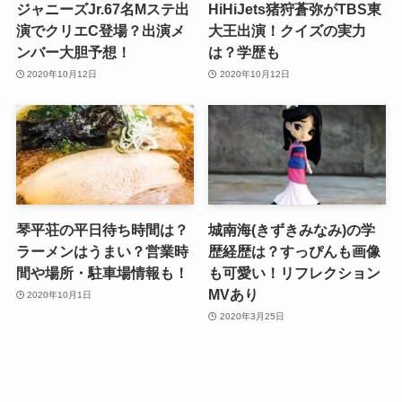
ジャニーズJr.67名Mステ出
HiHiJets猪狩蒼弥がTBS東
演でクリエC登場？出演メ
大王出演！クイズの実力
ンバー大胆予想！
は？学歴も
2020年10月12日
2020年10月12日
琴平荘の平日待ち時間は？
城南海(きずきみなみ)の学
ラーメンはうまい？営業時
歴経歴は？すっぴんも画像
間や場所・駐車場情報も！
も可愛い！リフレクション
MVあり
2020年10月1日
2020年3月25日