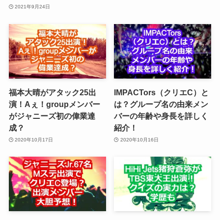
2021年9月24日
福本大晴がアタック25出
IMPACTors（クリエC）と
演！Aぇ！groupメンバー
は？グループ名の由来メン
がジャニーズ初の偉業達
バーの年齢や身長を詳しく
成？
紹介！
2020年10月17日
2020年10月16日