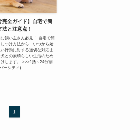
け完全ガイド】自宅で簡
方法と注意点！
む飼い主さん必見！ 自宅で簡
るしつけ方法から、いつから始
悪い行動に対する適切な対応ま
愛犬との素晴らしい生活のため
けします。 >>>1括～24分割
イヌバーシティ)...
1