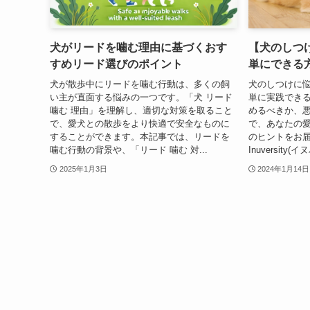
犬がリードを噛む理由に基づくおす
【犬のしつ
すめリード選びのポイント
単にできる
犬が散歩中にリードを噛む行動は、多くの飼
犬のしつけに悩
い主が直面する悩みの一つです。「犬 リード
単に実践でき
噛む 理由」を理解し、適切な対策を取ること
めるべきか、
で、愛犬との散歩をより快適で安全なものに
で、あなたの
することができます。本記事では、リードを
のヒントをお届
噛む行動の背景や、「リード 噛む 対...
Inuversity(
2025年1月3日
2024年1月14日